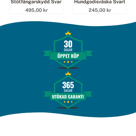
Stötfångarskydd Svart (dubbelbur)
Hundgodisväska Svart
495,00 kr
245,00 kr