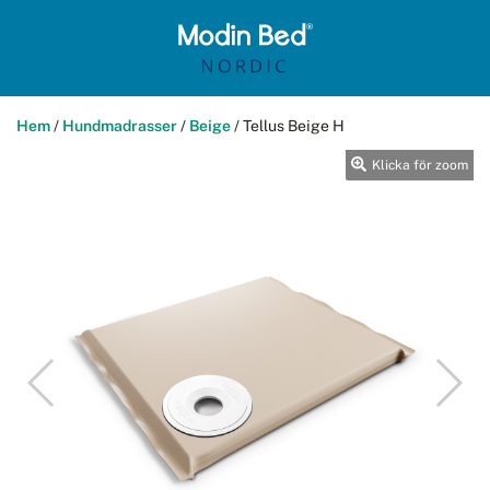
Hem
/
Hundmadrasser
/
Beige
/
Tellus Beige H
Klicka för zoom