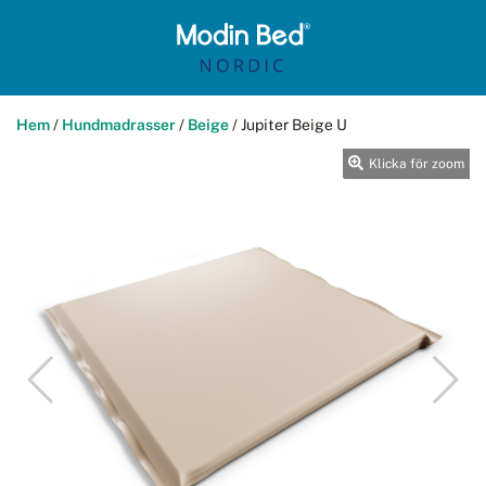
Hem
/
Hundmadrasser
/
Beige
/
Jupiter Beige U
Klicka för zoom